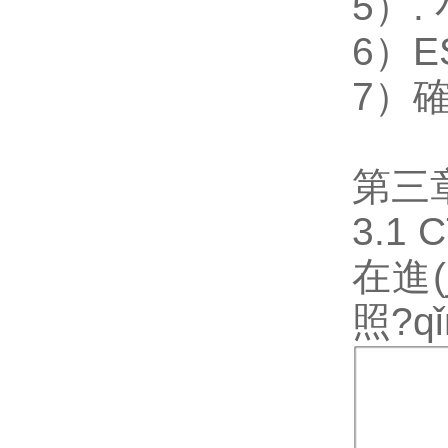
5）.
6）E
7）
第三
3.1 
在進(
照?q