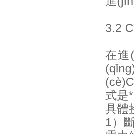
進(j
3.2
在進(
(qǐ
(cè
式是
具體
1）斷