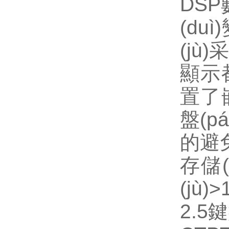
DSP
(du
(jù
顯示都
置了嵌
盤(p
的避免
存儲(
(jù)>
2.5鍵