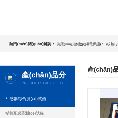
熱門(mén)關(guān)鍵詞：
供應(yīng)微機(jī)繼電保護(hù)校驗(y
產(chǎn
產(chǎn)品分
類(lèi)
PRODUCTS CATEGORY
互感器綜合測(cè)試儀
變頻互感器測(cè)試儀