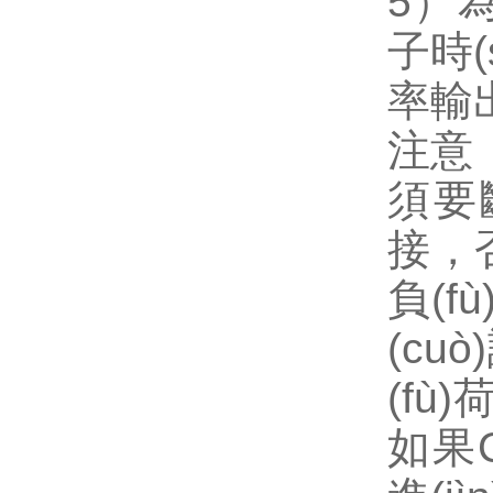
5）
子時(
率輸出端
注意：在
須要斷
接
負(f
(cu
(fù
如果C