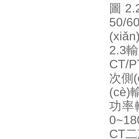
圖2
50/
(xi
2.3
CT/
次側(
(cè)輸入
功率
0~1
CT二